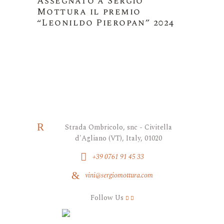
Assegnato a Sergio
Mottura il premio
“Leonildo Pieropan” 2024
Strada Ombricolo, snc - Civitella
d'Agliano (VT), Italy, 01020
+39 0761 91 45 33
vini@sergiomottura.com
Follow Us